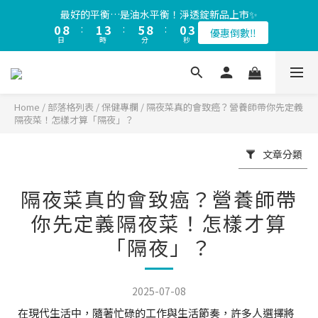
1
9
2
4
6
9
1
3
最好的平衡…是油水平衡！淨透錠新品上市✨
會員限定🎁全站滿$1200贈品牌健康隨行包（數量有限，送完為
0
8
:
1
3
:
5
8
:
0
2
優惠倒數‼️
止）
日
時
分
秒
7
0
2
4
7
1
6
1
3
6
0
會員限定🎁全站滿$1200贈品牌健康隨行包（數量有限，送完為
5
0
2
5
止）
4
1
4
3
0
3
Home
/
部落格列表
/
保健專欄
/
隔夜菜真的會致癌？營養師帶你先定義
隔夜菜！怎樣才算「隔夜」？
2
2
1
1
0
0
文章分類
隔夜菜真的會致癌？營養師帶
你先定義隔夜菜！怎樣才算
「隔夜」？
2025-07-08
在現代生活中，隨著忙碌的工作與生活節奏，許多人選擇將