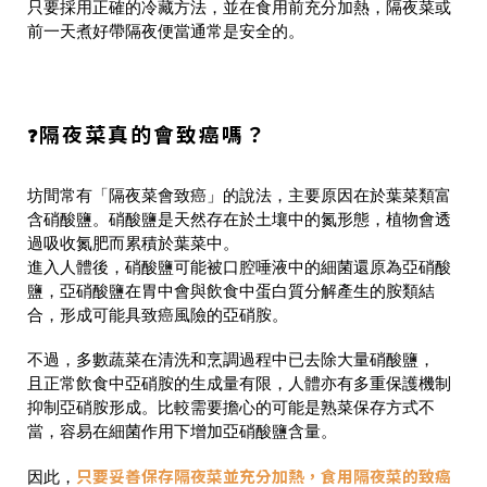
只要採用正確的冷藏方法，並在食用前充分加熱，隔夜菜或
前一天煮好帶隔夜便當通常是安全的。
隔夜菜真的會致癌嗎？
❓
坊間常有「隔夜菜會致癌」的說法，主要原因在於葉菜類富
含硝酸鹽。硝酸鹽是天然存在於土壤中的氮形態，植物會透
過吸收氮肥而累積於葉菜中。
進入人體後，硝酸鹽可能被口腔唾液中的細菌還原為亞硝酸
鹽，亞硝酸鹽在胃中會與飲食中蛋白質分解產生的胺類結
合，形成可能具致癌風險的亞硝胺。
不過，多數蔬菜在清洗和烹調過程中已去除大量硝酸鹽，
且正常飲食中亞硝胺的生成量有限，人體亦有多重保護機制
抑制亞硝胺形成。比較需要擔心的可能是熟菜保存方式不
當，容易在細菌作用下增加亞硝酸鹽含量。
只要妥善保存隔夜菜並充分加熱，食用隔夜菜的致癌
因此，