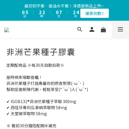
1
6
3
3
1
8
3
3
最好的平衡…是油水平衡！淨透錠新品上市✨
會員限定🎁全站滿$1200贈品牌健康隨行包（數量有限，送完為
0
5
:
2
2
:
0
7
:
2
2
優惠倒數‼️
止）
日
時
分
秒
4
1
1
6
1
1
3
0
0
5
0
0
會員限定🎁全站滿$1200贈品牌健康隨行包（數量有限，送完為
2
4
止）
1
3
0
2
非洲芒果種子膠囊
1
0
定期配商品 ※每30天自動扣款※
是時候來場斷捨離！
非洲芒果種子打造專屬你的燃食對策(･ω´･ )
幫助促進新陳代謝，輕鬆享受(*´ω`)人(´ω`*)
✔ IGOB131®非洲芒果種子萃取 300mg
✔ 西班牙專利瓜拿納萃取物 58mg
✔ 天堂椒萃取物 58mg
☼ 餐前30分鐘搭配開水補充