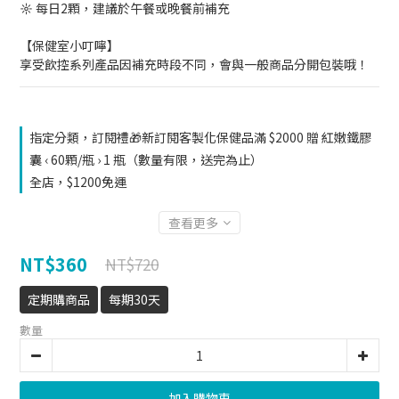
☼ 每日2顆，建議於午餐或晚餐前補充
【保健室小叮嚀】
享受飲控系列產品因補充時段不同，會與一般商品分開包裝哦！
指定分類，訂閱禮🎁新訂閱客製化保健品滿 $2000 贈 紅嫩鐵膠
囊 ‹ 60顆/瓶 › 1 瓶（數量有限，送完為止）
全店，$1200免運
查看更多
NT$360
NT$720
定期購商品
每期30天
數量
加入購物車