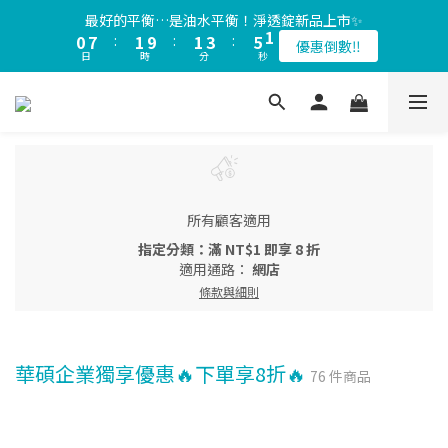
1
8
2
2
4
6
1
最好的平衡…是油水平衡！淨透錠新品上市✨
會員限定🎁全站滿$1200贈品牌健康隨行包（數量有限，送完為
0
7
:
1
9
:
1
3
:
5
0
優惠倒數‼️
止）
日
時
分
秒
6
0
8
0
2
4
5
7
1
3
會員限定🎁全站滿$1200贈品牌健康隨行包（數量有限，送完為
4
6
0
2
止）
3
5
1
2
4
0
1
3
0
2
1
所有顧客適用
0
指定分類：滿 NT$1 即享 8 折
適用通路：
網店
條款與細則
華碩企業獨享優惠🔥下單享8折🔥
76 件商品